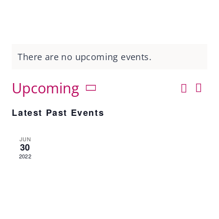
There are no upcoming events.
Ev
Upcoming
Search
Ev
List
Vi
Select
Nav
Latest Past Events
date.
Se
JUN
30
2022
an
Vi