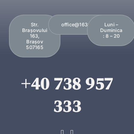
Str.
office@163plopi.ro
Luni –
Brașovului
Duminica
163,
: 8 – 20
Brașov
507165
+40 738 957
333