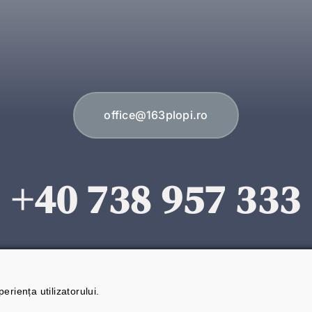
office@163plopi.ro
+40 738 957 333
eriența utilizatorului.