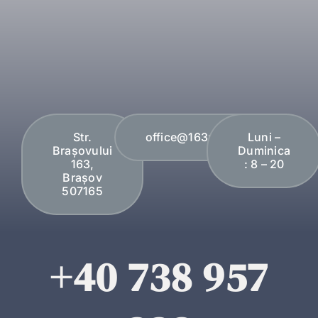
Str.
office@163plopi.ro
Luni –
Brașovului
Duminica
163,
: 8 – 20
Brașov
507165
+40 738 957