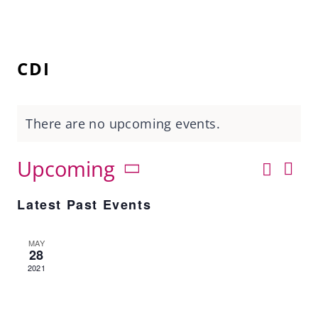
CDI
There are no upcoming events.
Ev
Upcoming
Search
Ev
List
Vi
Select
Nav
Latest Past Events
date.
Se
MAY
28
2021
an