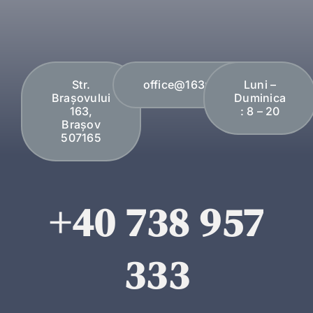
Str.
office@163plopi.ro
Luni –
Brașovului
Duminica
163,
: 8 – 20
Brașov
507165
+40 738 957
333