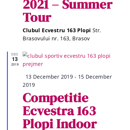
2021 – Summer
Tour
Clubul Ecvestru 163 Plopi
Str.
Brasovului nr. 163, Brasov
DEC
13
2019
Featured
13 December 2019
-
15 December
2019
Competitie
Ecvestra 163
Plopi Indoor