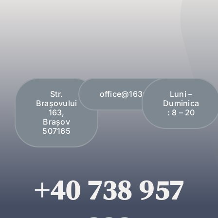
Str.
office@163plopi.ro
Luni –
Brașovului
Duminica
163,
: 8 – 20
Brașov
507165
+40 738 957