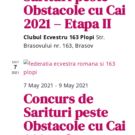
Obstacole cu Cai
Vi
2021 – Etapa II
Na
Clubul Ecvestru 163 Plopi
Str.
Brasovului nr. 163, Brasov
MAY
7
2021
7 May 2021
-
9 May 2021
Concurs de
Sarituri peste
Obstacole cu Cai