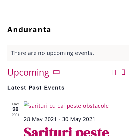
Anduranta
There are no upcoming events.
Ev
Upcoming
Search
Ev
List
Vi
Select
Nav
Latest Past Events
date.
Se
MAY
28
2021
an
28 May 2021
-
30 May 2021
Sarituri peste